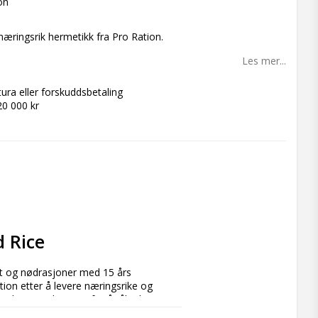
on
æringsrik hermetikk fra Pro Ration.
Les mer...
tura eller forskuddsbetaling
20 000 kr
d Rice
 og nødrasjoner med 15 års 
ion etter å levere næringsrike og 
 deres er designet for å tåle de 
er, uansett situasjon.
