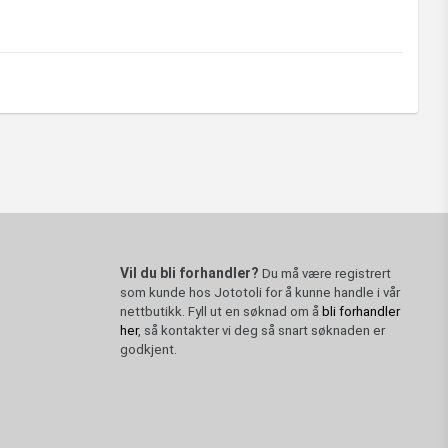
ltidsløsninger for folk i felten, i 
ha tilgang til trygg og næringsrik mat 
dette.

ce And Rice
Vil du bli forhandler?
Du må være registrert
som kunde hos Jototoli for å kunne handle i vår
nettbutikk. Fyll ut en søknad om å
bli forhandler
her
, så kontakter vi deg så snart søknaden er
godkjent.