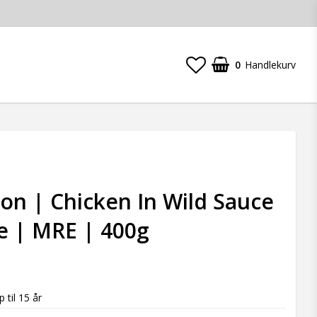
0
Handlekurv
ion | Chicken In Wild Sauce
e | MRE | 400g
t of favorites
 til 15 år