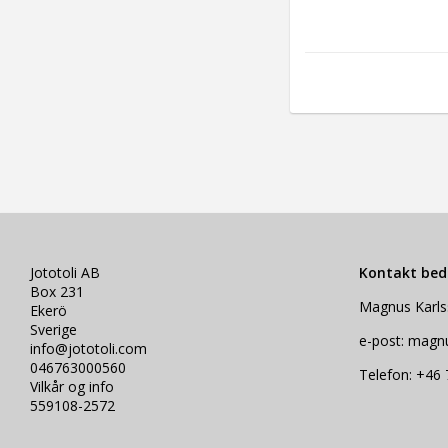
Jototoli AB
Kontakt bedr
Box 231
Magnus Karl
Ekerö
Sverige
e-post: magn
info@jototoli.com
046763000560
Telefon: +46 
Vilkår og info
559108-2572