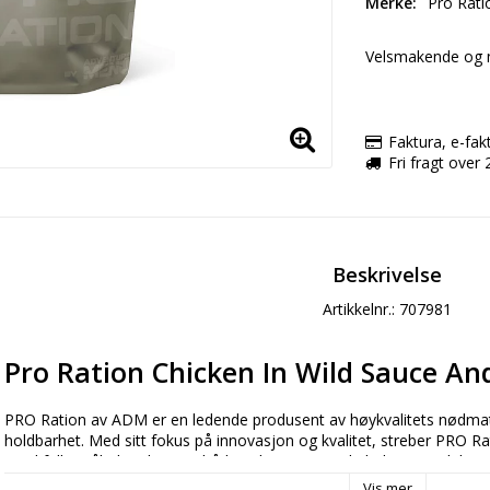
Merke
Pro Rati
Velsmakende og n
Faktura, e-fak
Fri fragt over 
Beskrivelse
Artikkelnr.: 707981
Pro Ration Chicken In Wild Sauce An
PRO Ration av ADM er en ledende produsent av høykvalitets nødmat
holdbarhet. Med sitt fokus på innovasjon og kvalitet, streber PRO Rat
smakfulle måltider tilpasset både militære og sivile behov. Produktene
tøffeste forhold og sikre at du får den energien og næringen du treng
Vis mer