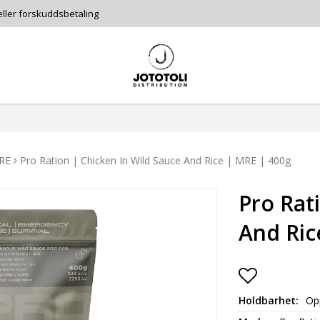
eller forskuddsbetaling
RE
Pro Ration | Chicken In Wild Sauce And Rice | MRE | 400g
Pro Rat
And Ric
Add to lis
Holdbarhet
Opp