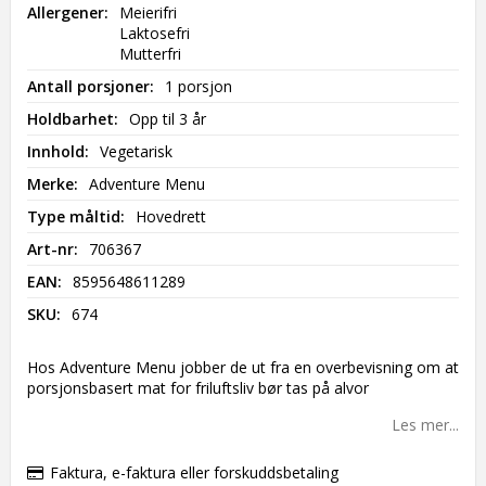
Add to list of favorites
Allergener
Meierifri

Laktosefri

Mutterfri
Antall porsjoner
1 porsjon
Holdbarhet
Opp til 3 år
Innhold
Vegetarisk
Merke
Adventure Menu
Type måltid
Hovedrett
Art-nr
706367
EAN
8595648611289
SKU
674
Hos Adventure Menu jobber de ut fra en overbevisning om at
porsjonsbasert mat for friluftsliv bør tas på alvor
Les mer...
Faktura, e-faktura eller forskuddsbetaling