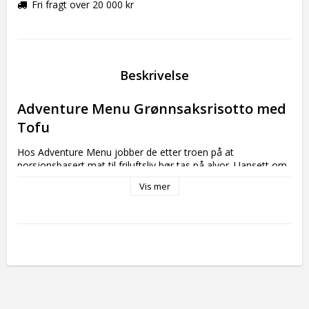
Fri fragt over 20 000 kr
Beskrivelse
Adventure Menu Grønnsaksrisotto med 
Tofu 
Hos Adventure Menu jobber de etter troen på at 
porsjonsbasert mat til friluftsliv bør tas på alvor. Uansett om 
du er på fottur, camping eller forbedrer beredskapen, 
Vis mer
fortjener du god mann uten tilsetningsstoffer. Kun rene 
ferske, lokalt dyrkede råvarer tilberedt med omhu med mål 
om å skape et godt og næringsrikt måltid.

 Mer om Adventure Menu Grønnsaksrisotto 
med tofu
 Grunnlaget for hvert måltid er 100 % rene, naturlige 