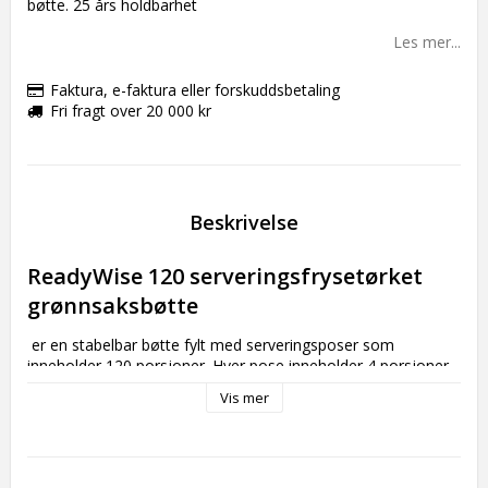
bøtte. 25 års holdbarhet
Les mer...
Faktura, e-faktura eller forskuddsbetaling
Fri fragt over 20 000 kr
Beskrivelse
ReadyWise 120 serveringsfrysetørket 
grønnsaksbøtte
 er en stabelbar bøtte fylt med serveringsposer som 
inneholder 120 porsjoner. Hver pose inneholder 4 porsjoner 
og innholdet varierer. Denne pakken inneholder:

Vis mer
4 x mais (32 porsjoner)

3 x erter (24 porsjoner)

4 x brokkoli (32 porsjoner)
