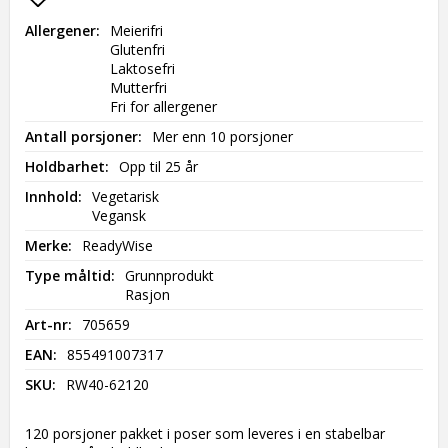
Add to list of favorites
Allergener
Meierifri

Glutenfri

Laktosefri

Mutterfri

Fri for allergener
Antall porsjoner
Mer enn 10 porsjoner
Holdbarhet
Opp til 25 år
Innhold
Vegetarisk

Vegansk
Merke
ReadyWise
Type måltid
Grunnprodukt

Rasjon
Art-nr
705659
EAN
855491007317
SKU
RW40-62120
120 porsjoner pakket i poser som leveres i en stabelbar