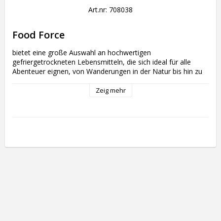
Art.nr: 708038
Food Force
bietet eine große Auswahl an hochwertigen 
gefriergetrockneten Lebensmitteln, die sich ideal für alle 
Abenteuer eignen, von Wanderungen in der Natur bis hin zu 
Campingausflügen und Notfällen. Die gefriergetrockneten 
Mahlzeiten von Food Force werden aus sorgfältig 
Zeig mehr
ausgewählten, qualitativ hochwertigen Zutaten hergestellt, 
um bei jedem Bissen sowohl Nährwert als auch Geschmack 
zu gewährleisten.

Warum sollten Sie sich für 
gefriergetrocknete Lebensmittel von Food 
Force entscheiden? 
Leicht und einfach zu verpacken: 
Gefriergetrocknete Lebensmittel von Food Force sind leicht 
zu transportieren und somit die perfekte Wahl für Outdoor-