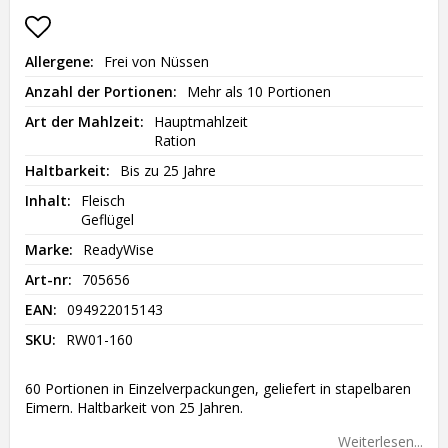
Add to list of favorites
Allergene
Frei von Nüssen
Anzahl der Portionen
Mehr als 10 Portionen
Art der Mahlzeit
Hauptmahlzeit

Ration
Haltbarkeit
Bis zu 25 Jahre
Inhalt
Fleisch

Geflügel
Marke
ReadyWise
Art-nr
705656
EAN
094922015143
SKU
RW01-160
60 Portionen in Einzelverpackungen, geliefert in stapelbaren
Eimern. Haltbarkeit von 25 Jahren.
Weiterlesen...