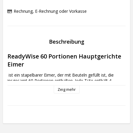
Rechnung, E-Rechnung oder Vorkasse
Beschreibung
ReadyWise 60 Portionen Hauptgerichte 
Eimer
 ist ein stapelbarer Eimer, der mit Beuteln gefüllt ist, die 
insgesamt 60 Portionen enthalten. Jede Tüte enthält 4 
Portionen, und der Inhalt variiert. Dieses Paket enthält:

Zeig mehr
1 Beutel mit Cheesy Lasagne (insgesamt 4 Portionen)

2 Beutel mit Creamy Pasta (insgesamt 8 Portionen)

1 Beutel mit Pasta Alfredo (insgesamt 4 Portionen)

1 Beutel mit Chili Mac (insgesamt 4 Portionen)

1 Beutel mit Hühnernudelsuppe (insgesamt 4 Portionen)

2 Beutel mit Herzhafter Stroganoff (insgesamt 8 Portionen)

1 Beutel mit Herzhafter Tortillasuppe (insgesamt 4 