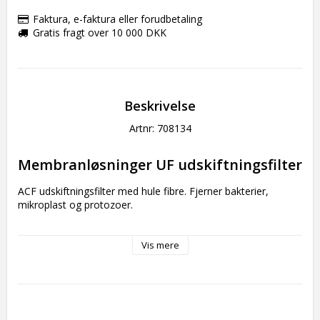
Faktura, e-faktura eller forudbetaling
Gratis fragt over 10 000 DKK
Beskrivelse
Artnr: 708134
Membranløsninger UF udskiftningsfilter
ACF udskiftningsfilter med hule fibre. Fjerner bakterier, 
mikroplast og protozoer.

Holdbar og langtidsholdbar
Vis mere
 Filterkapacitet, der holder op til 4000 liter. Skrues nemt 
sammen med UCF-erstatningsfiltre som en del af 
filterløsningen til Membrane Solutions-flasker.  Når det er tid 
til at udskifte filteret, er det nemt at udskifte ved at skrue det 