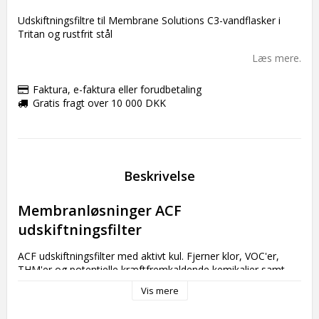
Udskiftningsfiltre til Membrane Solutions C3-vandflasker i
Tritan og rustfrit stål
Læs mere.
Faktura, e-faktura eller forudbetaling
Gratis fragt over 10 000 DKK
Beskrivelse
Membranløsninger ACF 
udskiftningsfilter
ACF udskiftningsfilter med aktivt kul. Fjerner klor, VOC'er, 
THM'er og potentielle kræftfremkaldende kemikalier samt 
fjerner lugt og forbedrer smagen.

Vis mere