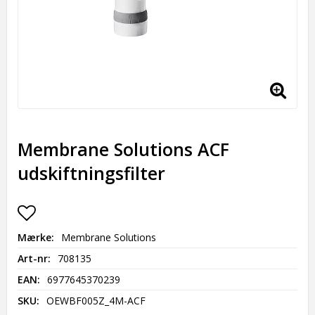
Membrane Solutions ACF
udskiftningsfilter
Add to list of favorites
Mærke
Membrane Solutions
Art-nr
708135
EAN
6977645370239
SKU
OEWBF005Z_4M-ACF