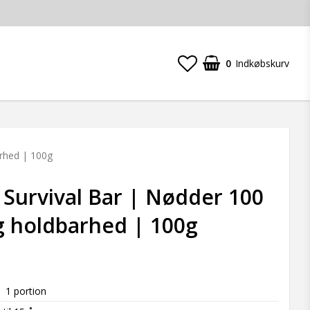
0
Indkøbskurv
arhed | 100g
| Survival Bar | Nødder 100
g holdbarhed | 100g
t of favorites
1 portion