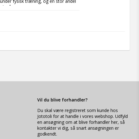
 under fysisk træning, og en stor andel 
bbelt så meget energi som et gram 
r gå i stykker under tryk

ts
Vil du blive forhandler?
Du skal være registreret som kunde hos
Jototoli for at handle i vores webshop. Udfyld
en
ansøgning om at blive forhandler her
, så
kontakter vi dig, så snart ansøgningen er
godkendt.