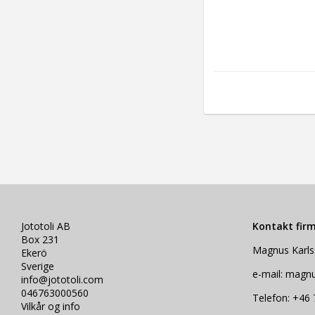
Jototoli AB
Kontakt fir
Box 231
Magnus Karl
Ekerö
Sverige
e-mail: magn
info@jototoli.com
046763000560
Telefon: +46 
Vilkår og info