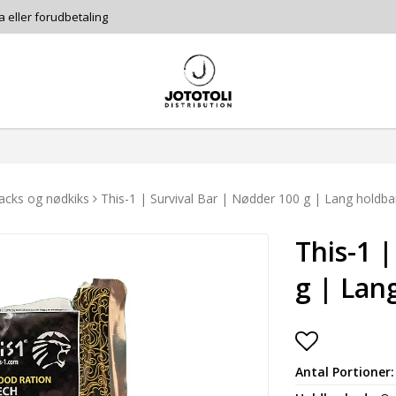
a eller forudbetaling
acks og nødkiks
This-1 | Survival Bar | Nødder 100 g | Lang holdb
This-1 
g | Lan
Add to lis
Antal Portioner