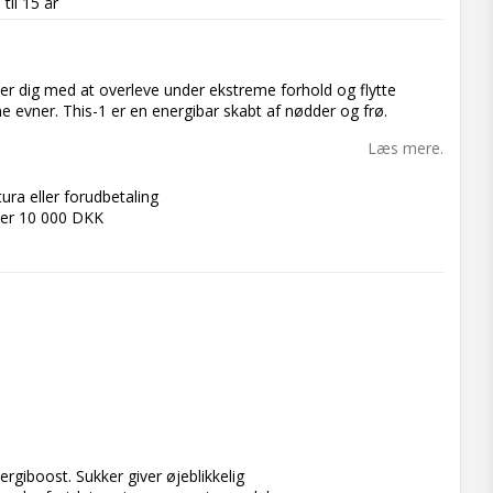
 til 15 år
per dig med at overleve under ekstreme forhold og flytte
e evner. This-1 er en energibar skabt af nødder og frø.
Læs mere.
tura eller forudbetaling
over 10 000 DKK
rgiboost. Sukker giver øjeblikkelig 