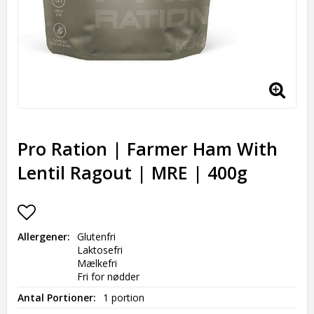
Pro Ration | Farmer Ham With
Lentil Ragout | MRE | 400g
Add to list of favorites
Allergener
Glutenfri

Laktosefri

Mælkefri

Fri for nødder
Antal Portioner
1 portion