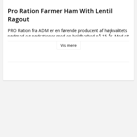
Pro Ration Farmer Ham With Lentil 
Ragout
PRO Ration fra ADM er en førende producent af højkvalitets 
nødmad og nødrationer med en holdbarhed på 15 år. Med sit 
fokus på innovation og kvalitet stræber PRO Ration efter at 
Vis mere
levere nærende og velsmagende måltider skræddersyet til 
både militære og civile behov. Deres produkter er designet til 
at modstå de hårdeste forhold og sikre, at du får den energi 
og næring, du har brug for, uanset situationen.

Mere om Pro Ration
Pro Rations mission er at levere pålidelige, holdbare og 
brugervenlige måltidsløsninger til folk i marken, i 
nødsituationer og for udendørsentusiaster. Vi forstår 
vigtigheden af ​​at have adgang til sikker og nærende mad 
under ekstreme forhold, og vores produkter er udviklet med 
dette for øje.
